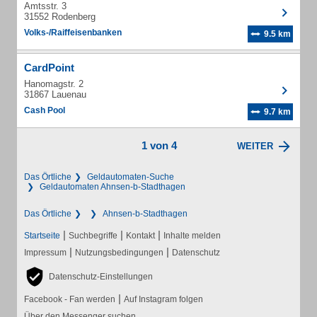
Amtsstr. 3
31552 Rodenberg
Volks-/Raiffeisenbanken
9.5 km
CardPoint
Hanomagstr. 2
31867 Lauenau
Cash Pool
9.7 km
1 von 4
WEITER
Das Örtliche
Geldautomaten-Suche
Geldautomaten Ahnsen-b-Stadthagen
Das Örtliche
Ahnsen-b-Stadthagen
|
|
|
Startseite
Suchbegriffe
Kontakt
Inhalte melden
|
|
Impressum
Nutzungsbedingungen
Datenschutz
Datenschutz-Einstellungen
|
Facebook - Fan werden
Auf Instagram folgen
Über den Messenger suchen