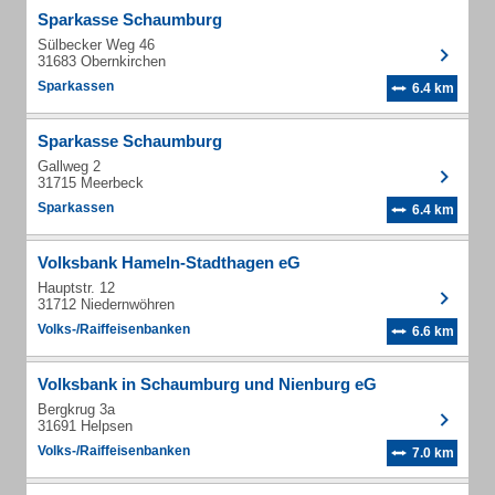
Sparkasse Schaumburg
Sülbecker Weg 46
31683 Obernkirchen
Sparkassen
6.4 km
Sparkasse Schaumburg
Gallweg 2
31715 Meerbeck
Sparkassen
6.4 km
Volksbank Hameln-Stadthagen eG
Hauptstr. 12
31712 Niedernwöhren
Volks-/Raiffeisenbanken
6.6 km
Volksbank in Schaumburg und Nienburg eG
Bergkrug 3a
31691 Helpsen
Volks-/Raiffeisenbanken
7.0 km