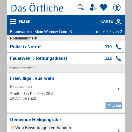
FILTER
KARTE
Feuerwehr
in Klein Warnow Gem. Karstädt Kr Prignitz
Treffer 1-2 von 2
Notfallnummern
Polizei / Notruf
110
Feuerwehr / Rettungsdienst
112
Standardtreffer
Freiwillige Feuerwehr
Feuerwehren
Straße des Friedens 38 A
19357 Karstädt
... km
Gemeinde Heiligengrabe
Web Bewertungen vorhanden