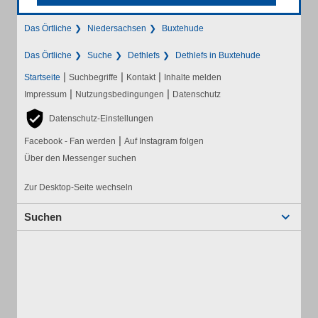
Das Örtliche
Niedersachsen
Buxtehude
Das Örtliche
Suche
Dethlefs
Dethlefs in Buxtehude
|
|
|
Startseite
Suchbegriffe
Kontakt
Inhalte melden
|
|
Impressum
Nutzungsbedingungen
Datenschutz
Datenschutz-Einstellungen
|
Facebook - Fan werden
Auf Instagram folgen
Über den Messenger suchen
Zur Desktop-Seite wechseln
Suchen