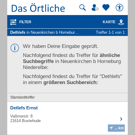
FILTER
KARTE
Dethlefs
in Neuenkirchen b Horneburg Niederelbe
Treffer 1-1 von 1
Wir haben Deine Eingabe geprüft.
Nachfolgend findest du Treffer für
ähnliche
Suchbegriffe
in Neuenkirchen b Horneburg
Niederelbe:
Nachfolgend findest du Treffer für "Dethlefs"
in einem
größeren Suchbereich:
Standardtreffer
Detlefs Ernst
Vaßmerstr. 8
21614 Buxtehude
... km