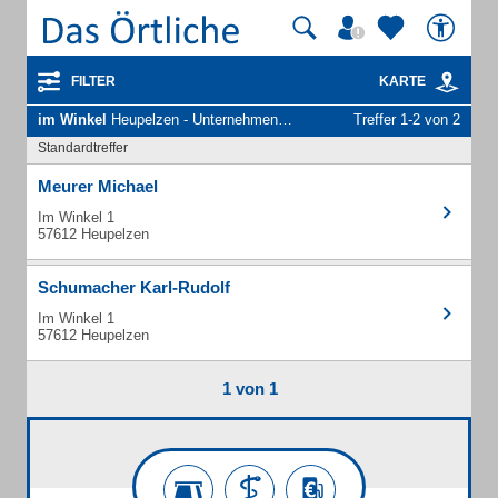
FILTER
KARTE
im Winkel
Heupelzen - Unternehmen und Personen
Treffer 1-2 von 2
Standardtreffer
Meurer Michael
Im Winkel 1
57612 Heupelzen
Schumacher Karl-Rudolf
Im Winkel 1
57612 Heupelzen
1 von 1