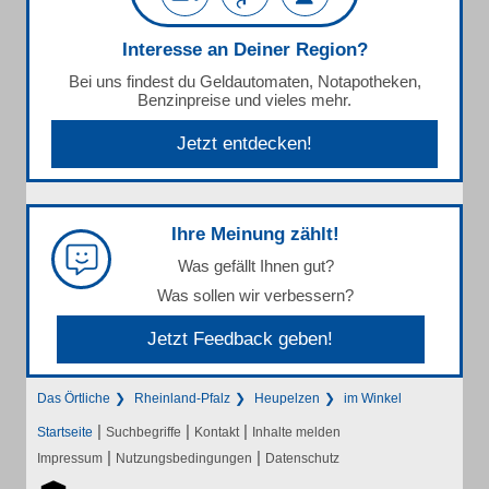
Interesse an Deiner Region?
Bei uns findest du Geldautomaten, Notapotheken,
Benzinpreise und vieles mehr.
Jetzt entdecken!
Ihre Meinung zählt!
Was gefällt Ihnen gut?
Was sollen wir verbessern?
Jetzt Feedback geben!
Das Örtliche
Rheinland-Pfalz
Heupelzen
im Winkel
|
|
|
Startseite
Suchbegriffe
Kontakt
Inhalte melden
|
|
Impressum
Nutzungsbedingungen
Datenschutz