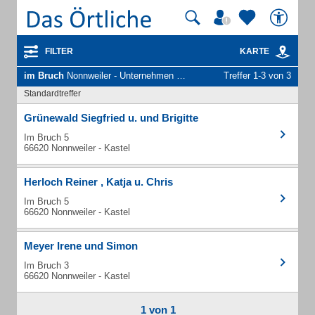
FILTER
KARTE
im Bruch
Nonnweiler - Unternehmen und Personen
Treffer 1-3 von 3
Standardtreffer
Grünewald Siegfried u. und Brigitte
Im Bruch 5
66620 Nonnweiler - Kastel
Herloch Reiner , Katja u. Chris
Im Bruch 5
66620 Nonnweiler - Kastel
Meyer Irene und Simon
Im Bruch 3
66620 Nonnweiler - Kastel
1 von 1