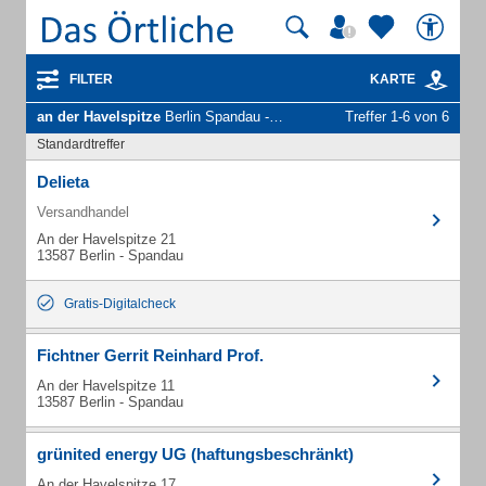
FILTER
KARTE
an der Havelspitze
Berlin Spandau - Unternehmen und Personen
Treffer 1-6 von 6
Standardtreffer
Delieta
Versandhandel
An der Havelspitze 21
13587 Berlin - Spandau
Gratis-Digitalcheck
Fichtner Gerrit Reinhard Prof.
An der Havelspitze 11
13587 Berlin - Spandau
grünited energy UG (haftungsbeschränkt)
An der Havelspitze 17