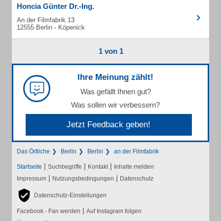
Honcia Günter Dr.-Ing.
An der Filmfabrik 13
12555 Berlin - Köpenick
1 von 1
Ihre Meinung zählt!
Was gefällt Ihnen gut?
Was sollen wir verbessern?
Jetzt Feedback geben!
Das Örtliche
Berlin
Berlin
an der Filmfabrik
|
|
|
Startseite
Suchbegriffe
Kontakt
Inhalte melden
|
|
Impressum
Nutzungsbedingungen
Datenschutz
Datenschutz-Einstellungen
|
Facebook - Fan werden
Auf Instagram folgen