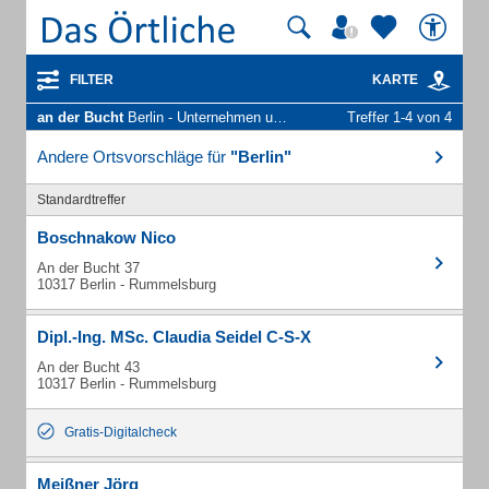
FILTER
KARTE
an der Bucht
Berlin - Unternehmen und Personen
Treffer 1-4 von 4
Andere Ortsvorschläge für
"Berlin"
Standardtreffer
Boschnakow Nico
An der Bucht 37
10317 Berlin - Rummelsburg
Dipl.-Ing. MSc. Claudia Seidel C-S-X
An der Bucht 43
10317 Berlin - Rummelsburg
Gratis-Digitalcheck
Meißner Jörg