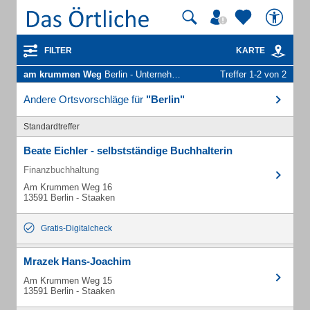
FILTER
KARTE
am krummen Weg
Berlin - Unternehmen und Personen
Treffer 1-2 von 2
Andere Ortsvorschläge für
"Berlin"
Standardtreffer
Beate Eichler - selbstständige Buchhalterin
Finanzbuchhaltung
Am Krummen Weg 16
13591 Berlin - Staaken
Gratis-Digitalcheck
Mrazek Hans-Joachim
Am Krummen Weg 15
13591 Berlin - Staaken