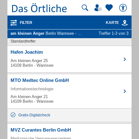
FILTER
KARTE
am kleinen Anger
Berlin Wannsee - Unternehmen und Personen
Treffer 1-3 von 3
Standardtreffer
Hafen Joachim
Am kleinen Anger 25
14109 Berlin - Wannsee
MTO Medtec Online GmbH
Informationstechnologie
Am kleinen Anger 21
14109 Berlin - Wannsee
Gratis-Digitalcheck
MVZ Curantes Berlin GmbH
Medizinische Versorgungszentren