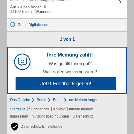
Am kleinen Anger 10
14109 Berlin - Wannsee
Gratis-Digitalcheck
1 von 1
Ihre Meinung zählt!
Was gefällt Ihnen gut?
Was sollen wir verbessern?
Jetzt Feedback geben!
Das Örtliche
Berlin
Berlin
am kleinen Anger
|
|
|
Startseite
Suchbegriffe
Kontakt
Inhalte melden
|
|
Impressum
Nutzungsbedingungen
Datenschutz
Datenschutz-Einstellungen