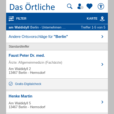
FILTER
KARTE
am Waldidyll
Berlin - Unternehmen und Personen
Treffer 1-5 von 5
Andere Ortsvorschläge für
"Berlin"
Standardtreffer
Faust Peter Dr. med.
Ärzte: Allgemeinmedizin (Fachärzte)
Am Waldidyll 2
13467 Berlin - Hermsdorf
Gratis-Digitalcheck
Henke Martin
Am Waldidyll 5
13467 Berlin - Hermsdorf