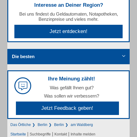
Interesse an Deiner Region?
Bei uns findest du Geldautomaten, Notapotheken,
Benzinpreise und vieles mehr.
Jetzt entdecken!
Die besten
Ihre Meinung zählt!
Was gefällt Ihnen gut?
Was sollen wir verbessern?
Jetzt Feedback geben!
Das Örtliche
Berlin
Berlin
am Waldberg
|
|
|
Startseite
Suchbegriffe
Kontakt
Inhalte melden