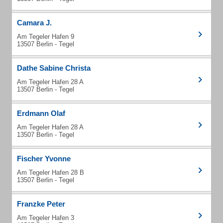
Camara J.
Am Tegeler Hafen 9
13507 Berlin - Tegel
Dathe Sabine Christa
Am Tegeler Hafen 28 A
13507 Berlin - Tegel
Erdmann Olaf
Am Tegeler Hafen 28 A
13507 Berlin - Tegel
Fischer Yvonne
Am Tegeler Hafen 28 B
13507 Berlin - Tegel
Franzke Peter
Am Tegeler Hafen 3