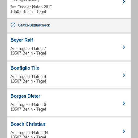
Am Tegeler Hafen 28 F
13507 Berlin - Tegel
Gratis-Digitalcheck
Beyer Ralf
Am Tegeler Hafen 7
13507 Berlin - Tegel
Bonfiglio Tilo
Am Tegeler Hafen 8
13507 Berlin - Tegel
Borges Dieter
Am Tegeler Hafen 6
13507 Berlin - Tegel
Bosch Christian
Am Tegeler Hafen 34
13507 Berlin - Tegel