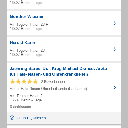
13507 Berlin - Tegel
Günther Wiesner
Am Tegeler Hafen 28 F
13507 Berlin - Tegel
Herold Karin
Am Tegeler Hafen 28
13507 Berlin - Tegel
Jaehring Bärbel Dr. , Krug Michael Dr.med. Ärzte
für Hals- Nasen- und Ohrenkrankheiten
2 Bewertungen
Ärzte: Hals-Nasen-Ohrenheilkunde (Fachärzte)
Am Tegeler Hafen 2
13507 Berlin - Tegel
Gratis-Digitalcheck