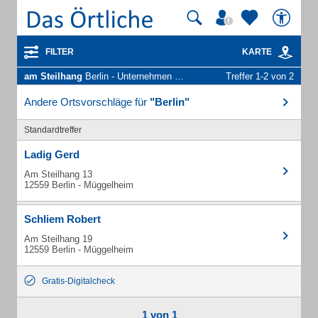
FILTER
KARTE
am Steilhang
Berlin - Unternehmen und Personen
Treffer 1-2 von 2
Andere Ortsvorschläge für
"Berlin"
Standardtreffer
Ladig Gerd
Am Steilhang 13
12559 Berlin - Müggelheim
Schliem Robert
Am Steilhang 19
12559 Berlin - Müggelheim
Gratis-Digitalcheck
1 von 1