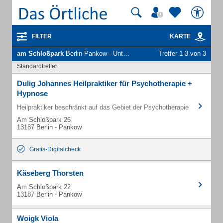
FILTER
KARTE
am Schloßpark
Berlin Pankow - Unternehmen und Personen
Treffer 1-3 von 3
Standardtreffer
Dulig Johannes Heilpraktiker für Psychotherapie +
Hypnose
Heilpraktiker beschränkt auf das Gebiet der Psychotherapie
Am Schloßpark 26
13187 Berlin - Pankow
Gratis-Digitalcheck
Käseberg Thorsten
Am Schloßpark 22
13187 Berlin - Pankow
Woigk Viola