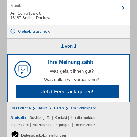
Musik
Am Schloßpark 8
13187 Berlin - Pankow
Gratis-Digitalcheck
1 von 1
Ihre Meinung zählt!
Was gefällt Ihnen gut?
Was sollen wir verbessern?
Jetzt Feedback geben!
Das Örtliche
Berlin
Berlin
am Schloßpark
|
|
|
Startseite
Suchbegriffe
Kontakt
Inhalte melden
|
|
Impressum
Nutzungsbedingungen
Datenschutz
Datenschutz-Einstellungen