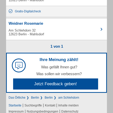
12623 Berlin - Mahlsdorf
Gratis-Digitalcheck
Weidner Rosemarie
Am Schlehdorn 32
12623 Berlin - Mahlsdorf
1 von 1
Ihre Meinung zählt!
Was gefällt Ihnen gut?
Was sollen wir verbessern?
Jetzt Feedback geben!
Das Örtliche
Berlin
Berlin
am Schlehdorn
|
|
|
Startseite
Suchbegriffe
Kontakt
Inhalte melden
|
|
Impressum
Nutzungsbedingungen
Datenschutz