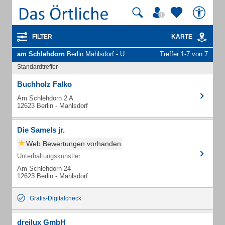
FILTER
KARTE
am Schlehdorn
Berlin Mahlsdorf - Unternehmen und Personen
Treffer 1-7 von 7
Standardtreffer
Buchholz Falko
Am Schlehdorn 2 A
12623 Berlin - Mahlsdorf
Die Samels jr.
Web Bewertungen vorhanden
Unterhaltungskünstler
Am Schlehdorn 24
12623 Berlin - Mahlsdorf
Gratis-Digitalcheck
dreilux GmbH