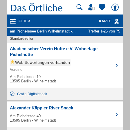
FILTER
KARTE
am Pichelssee
Berlin Wilhelmstadt - Unternehmen und Personen
Treffer 1-25 von 75
Standardtreffer
Akademischer Verein Hütte e.V. Wohnetage
Pichelhütte
Web Bewertungen vorhanden
Vereine
Am Pichelssee 19
13595 Berlin - Wilhelmstadt
Gratis-Digitalcheck
Alexander Käppler River Snack
Am Pichelssee 40
13595 Berlin - Wilhelmstadt