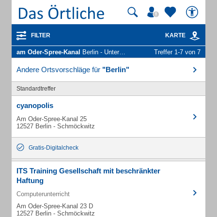
FILTER
KARTE
am Oder-Spree-Kanal
Berlin - Unternehmen und Personen
Treffer 1-7 von 7
Andere Ortsvorschläge für
"Berlin"
Standardtreffer
cyanopolis
Am Oder-Spree-Kanal 25
12527 Berlin - Schmöckwitz
Gratis-Digitalcheck
ITS Training Gesellschaft mit beschränkter
Haftung
Computerunterricht
Am Oder-Spree-Kanal 23 D
12527 Berlin - Schmöckwitz