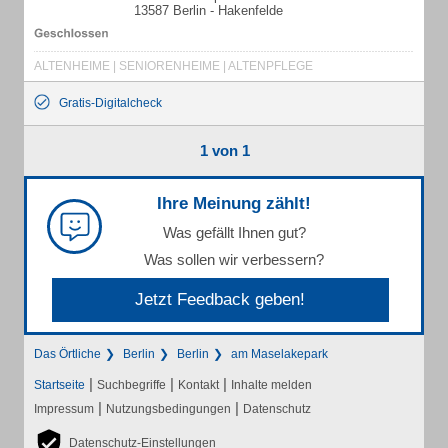
13587 Berlin - Hakenfelde
ALTENHEIME | SENIORENHEIME | ALTENPFLEGE
Gratis-Digitalcheck
1 von 1
Ihre Meinung zählt!
Was gefällt Ihnen gut?
Was sollen wir verbessern?
Jetzt Feedback geben!
Das Örtliche
Berlin
Berlin
am Maselakepark
|
|
|
Startseite
Suchbegriffe
Kontakt
Inhalte melden
|
|
Impressum
Nutzungsbedingungen
Datenschutz
Datenschutz-Einstellungen