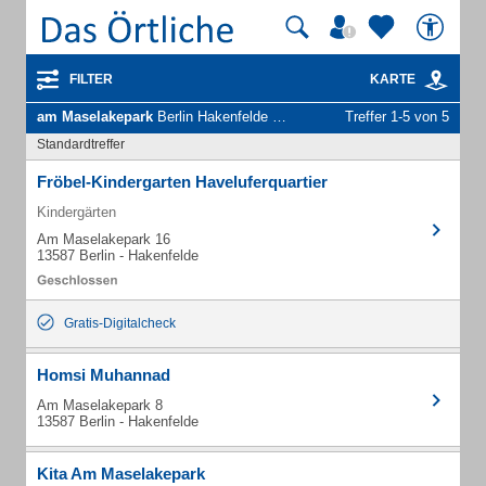
FILTER
KARTE
am Maselakepark
Berlin Hakenfelde - Unternehmen und Personen
Treffer 1-5 von 5
Standardtreffer
Fröbel-Kindergarten Haveluferquartier
Kindergärten
Am Maselakepark 16
13587 Berlin - Hakenfelde
Gratis-Digitalcheck
Homsi Muhannad
Am Maselakepark 8
13587 Berlin - Hakenfelde
Kita Am Maselakepark