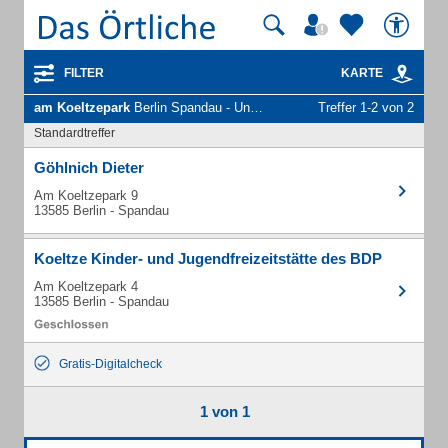
FILTER
KARTE
am Koeltzepark
Berlin Spandau - Unternehmen und Personen
Treffer 1-2 von 2
Standardtreffer
Göhlnich Dieter
Am Koeltzepark 9
13585 Berlin - Spandau
Koeltze Kinder- und Jugendfreizeitstätte des BDP
Am Koeltzepark 4
13585 Berlin - Spandau
Gratis-Digitalcheck
1 von 1