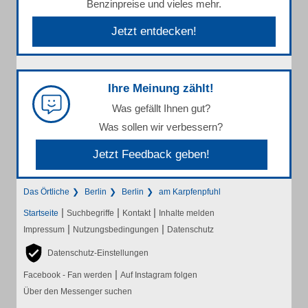
Benzinpreise und vieles mehr.
Jetzt entdecken!
Ihre Meinung zählt!
Was gefällt Ihnen gut?
Was sollen wir verbessern?
Jetzt Feedback geben!
Das Örtliche
Berlin
Berlin
am Karpfenpfuhl
|
|
|
Startseite
Suchbegriffe
Kontakt
Inhalte melden
|
|
Impressum
Nutzungsbedingungen
Datenschutz
Datenschutz-Einstellungen
|
Facebook - Fan werden
Auf Instagram folgen
Über den Messenger suchen