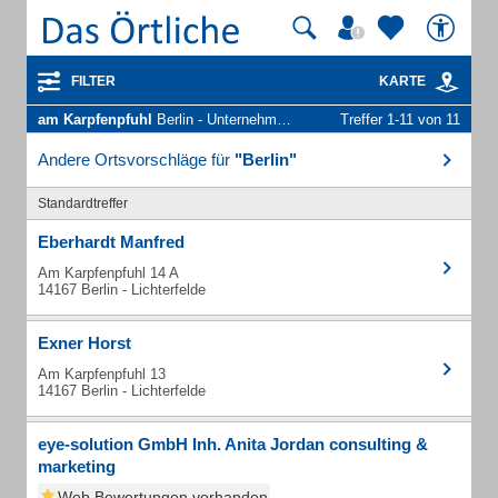
FILTER
KARTE
am Karpfenpfuhl
Berlin - Unternehmen und Personen
Treffer 1-11 von 11
Andere Ortsvorschläge für
"Berlin"
Standardtreffer
Eberhardt Manfred
Am Karpfenpfuhl 14 A
14167 Berlin - Lichterfelde
Exner Horst
Am Karpfenpfuhl 13
14167 Berlin - Lichterfelde
eye-solution GmbH Inh. Anita Jordan consulting &
marketing
Web Bewertungen vorhanden