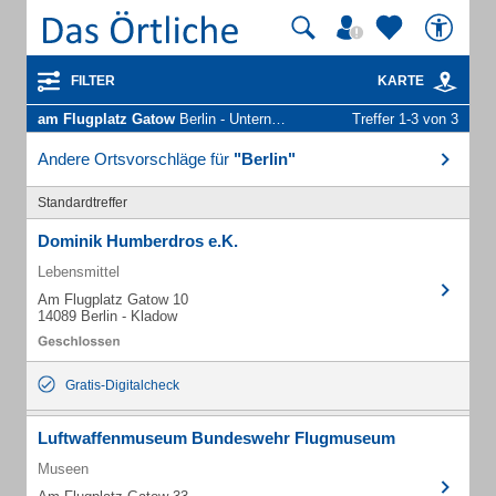
FILTER
KARTE
am Flugplatz Gatow
Berlin - Unternehmen und Personen
Treffer 1-3 von 3
Andere Ortsvorschläge für
"Berlin"
Standardtreffer
Dominik Humberdros e.K.
Lebensmittel
Am Flugplatz Gatow 10
14089 Berlin - Kladow
Gratis-Digitalcheck
Luftwaffenmuseum Bundeswehr Flugmuseum
Museen