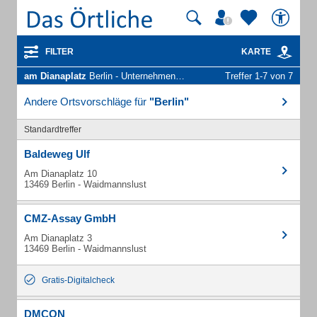
FILTER
KARTE
am Dianaplatz
Berlin - Unternehmen und Personen
Treffer 1-7 von 7
Andere Ortsvorschläge für
"Berlin"
Standardtreffer
Baldeweg Ulf
Am Dianaplatz 10
13469 Berlin - Waidmannslust
CMZ-Assay GmbH
Am Dianaplatz 3
13469 Berlin - Waidmannslust
Gratis-Digitalcheck
DMCON