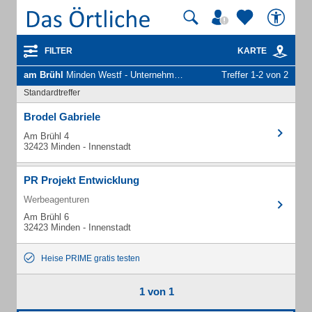
FILTER
KARTE
am Brühl
Minden Westf - Unternehmen und Personen
Treffer 1-2 von 2
Standardtreffer
Brodel Gabriele
Am Brühl 4
32423 Minden - Innenstadt
PR Projekt Entwicklung
Werbeagenturen
Am Brühl 6
32423 Minden - Innenstadt
Heise PRIME gratis testen
1 von 1