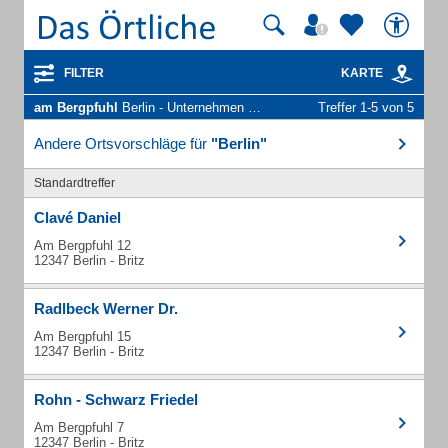
FILTER
KARTE
am Bergpfuhl
Berlin - Unternehmen und Personen
Treffer 1-5 von 5
Andere Ortsvorschläge für
"Berlin"
Standardtreffer
Clavé Daniel
Am Bergpfuhl 12
12347 Berlin - Britz
Radlbeck Werner Dr.
Am Bergpfuhl 15
12347 Berlin - Britz
Rohn - Schwarz Friedel
Am Bergpfuhl 7
12347 Berlin - Britz