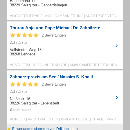
Hagenmarkt 11
38229 Salzgitter - Gebhardshagen
ALIGNERTHERAPIE | AMALGAMSANIERUNG | ANGSTPATIENTEN | BLEACHING | DIGITALER ZAHNABDRUCK
Thurau Anja und Pape Michael Dr. Zahnärzte
2 Bewertungen
Zahnärzte
Vallstedter Weg 18
38268 Lengede
AESTHETISCHE ZAHNHEILKUNDE | AMALGAMFREIE RESTAURATIONEN | ANGSTPATIENTEN
Zahnarztpraxis am See / Nassim S. Khalil
2 Bewertungen
Zahnärzte
Neißestr. 16
38226 Salzgitter - Lebenstedt
ALINGER | ANGSTPATIENTEN | IMPLANTOLOGIE | KHALIL | PARODONTOLOGIE | PROPHYLAXE
Bewertungen stammen von Drittanbietern