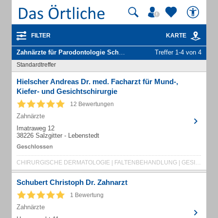
FILTER
KARTE
Zahnärzte für Parodontologie Schwerpunkt
in Lebenstedt Stadt Salzg
Treffer 1-4 von 4
Standardtreffer
Hielscher Andreas Dr. med. Facharzt für Mund-,
Kiefer- und Gesichtschirurgie
12 Bewertungen
Zahnärzte
Imatraweg 12
38226 Salzgitter - Lebenstedt
CHIRURGISCHE DERMATOLOGIE | FALTENBEHANDLUNG | GESICHTSCHIRURGIE | IMPLANTOLOGIE
Schubert Christoph Dr. Zahnarzt
1 Bewertung
Zahnärzte