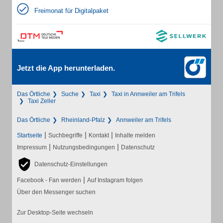
Freimonat für Digitalpaket
Jetzt die App herunterladen.
Das Örtliche
Suche
Taxi
Taxi in Annweiler am Trifels
Taxi Zeller
Das Örtliche
Rheinland-Pfalz
Annweiler am Trifels
|
|
|
Startseite
Suchbegriffe
Kontakt
Inhalte melden
|
|
Impressum
Nutzungsbedingungen
Datenschutz
Datenschutz-Einstellungen
|
Facebook - Fan werden
Auf Instagram folgen
Über den Messenger suchen
Zur Desktop-Seite wechseln