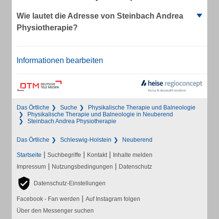
Wie lautet die Adresse von Steinbach Andrea
Physiotherapie?
Informationen bearbeiten
Das Örtliche
Suche
Physikalische Therapie und Balneologie
Physikalische Therapie und Balneologie in Neuberend
Steinbach Andrea Physiotherapie
Das Örtliche
Schleswig-Holstein
Neuberend
|
|
|
Startseite
Suchbegriffe
Kontakt
Inhalte melden
|
|
Impressum
Nutzungsbedingungen
Datenschutz
Datenschutz-Einstellungen
|
Facebook - Fan werden
Auf Instagram folgen
Über den Messenger suchen