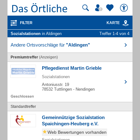
FILTER
KARTE
Sozialstationen
in Aldingen
Treffer 1-4 von 4
Andere Ortsvorschläge für
"Aldingen"
Premiumtreffer
(Anzeigen)
Pflegedienst Martin Grieble
Sozialstationen
Antoniusstr. 19
78532 Tuttlingen - Nendingen
Standardtreffer
Gemeinnützige Sozialstation
Spaichingen-Heuberg e.V.
Web Bewertungen vorhanden
Sozialstationen