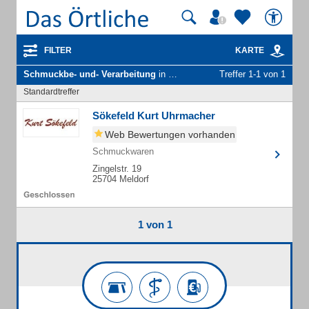
FILTER
KARTE
Schmuckbe- und- Verarbeitung
in Büsum
Treffer 1-1 von 1
Standardtreffer
Sökefeld Kurt Uhrmacher
Web Bewertungen vorhanden
Schmuckwaren
Zingelstr. 19
25704 Meldorf
1 von 1