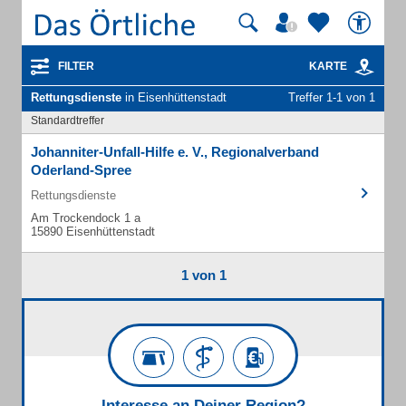
FILTER
KARTE
Rettungsdienste
in Eisenhüttenstadt
Treffer 1-1 von 1
Standardtreffer
Johanniter-Unfall-Hilfe e. V., Regionalverband
Oderland-Spree
Rettungsdienste
Am Trockendock 1 a
15890 Eisenhüttenstadt
1 von 1
Interesse an Deiner Region?