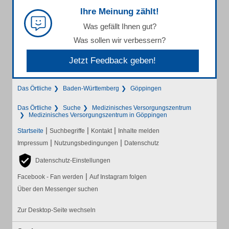
Ihre Meinung zählt!
Was gefällt Ihnen gut?
Was sollen wir verbessern?
Jetzt Feedback geben!
Das Örtliche
Baden-Württemberg
Göppingen
Das Örtliche
Suche
Medizinisches Versorgungszentrum
Medizinisches Versorgungszentrum in Göppingen
|
|
|
Startseite
Suchbegriffe
Kontakt
Inhalte melden
|
|
Impressum
Nutzungsbedingungen
Datenschutz
Datenschutz-Einstellungen
|
Facebook - Fan werden
Auf Instagram folgen
Über den Messenger suchen
Zur Desktop-Seite wechseln