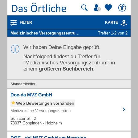
FILTER
KARTE
Medizinisches Versorgungszentrum
in Heiningen Kr Göppingen
Treffer 1-2 von 2
Wir haben Deine Eingabe geprüft.
Nachfolgend findest du Treffer für
"Medizinisches Versorgungszentrum" in
einem
größeren Suchbereich:
Standardtreffer
Doc-da MVZ GmbH
Web Bewertungen vorhanden
Medizinische Versorgungszentren
Schlater Str. 2
73037 Göppingen - Holzheim
DOC - da! MVZ GmbH am Nordring