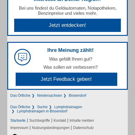
Bei uns findest du Geldautomaten, Notapotheken,
Benzinpreise und vieles mehr.
Jetzt entdecken!
Ihre Meinung zählt!
Was gefällt Ihnen gut?
Was sollen wir verbessern?
Jetzt Feedback geben!
Das Örtliche
Niedersachsen
Bissendorf
Das Örtliche
Suche
Lymphdrainagen
Lymphdrainagen in Bissendorf
|
|
|
Startseite
Suchbegriffe
Kontakt
Inhalte melden
|
|
Impressum
Nutzungsbedingungen
Datenschutz