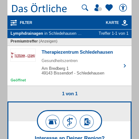
FILTER
KARTE
Lymphdrainagen
in Schledehausen Gem. Bissendorf
Treffer 1-1 von 1
Premiumtreffer
(Anzeigen)
Therapiezentrum Schledehausen
Gesundheitszentren
Am Bredberg 1
49143 Bissendorf - Schledehausen
1 von 1
Interesse an Deiner Region?