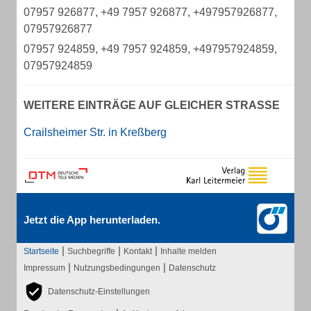
07957 926877, +49 7957 926877, +497957926877,
07957926877
07957 924859, +49 7957 924859, +497957924859,
07957924859
WEITERE EINTRÄGE AUF GLEICHER STRASSE
Crailsheimer Str. in Kreßberg
Jetzt die App herunterladen.
|
|
|
Startseite
Suchbegriffe
Kontakt
Inhalte melden
|
|
Impressum
Nutzungsbedingungen
Datenschutz
Datenschutz-Einstellungen