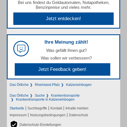
Bei uns findest du Geldautomaten, Notapotheken,
Benzinpreise und vieles mehr.
Jetzt entdecken!
Ihre Meinung zählt!
Was gefällt Ihnen gut?
Was sollen wir verbessern?
Jetzt Feedback geben!
Das Örtliche
Rheinland-Pfalz
Katzenelnbogen
Das Örtliche
Suche
Krankentransporte
Krankentransporte in Katzenelnbogen
|
|
|
Startseite
Suchbegriffe
Kontakt
Inhalte melden
|
|
Impressum
Nutzungsbedingungen
Datenschutz
Datenschutz-Einstellungen