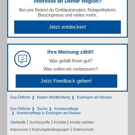
Interesse an Deiner Region?
Bei uns findest du Geldautomaten, Notapotheken,
Benzinpreise und vieles mehr.
Jetzt entdecken!
Ihre Meinung zählt!
Was gefällt Ihnen gut?
Was sollen wir verbessern?
Jetzt Feedback geben!
Das Örtliche
Baden-Württemberg
Esslingen am Neckar
Das Örtliche
Suche
Krankenpflege
Krankenpflege in Esslingen am Neckar
|
|
|
Startseite
Suchbegriffe
Kontakt
Inhalte melden
|
|
Impressum
Nutzungsbedingungen
Datenschutz