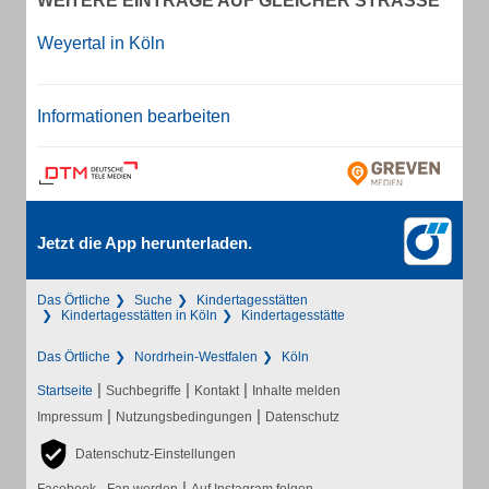
WEITERE EINTRÄGE AUF GLEICHER STRASSE
Weyertal in Köln
Informationen bearbeiten
Jetzt die App herunterladen.
Das Örtliche
Suche
Kindertagesstätten
Kindertagesstätten in Köln
Kindertagesstätte
Das Örtliche
Nordrhein-Westfalen
Köln
|
|
|
Startseite
Suchbegriffe
Kontakt
Inhalte melden
|
|
Impressum
Nutzungsbedingungen
Datenschutz
Datenschutz-Einstellungen
|