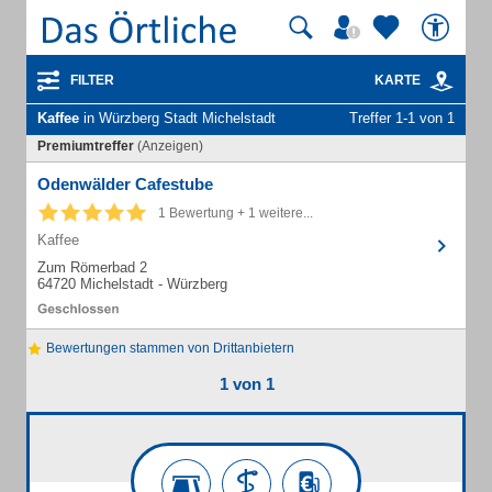
FILTER
KARTE
Kaffee
in Würzberg Stadt Michelstadt
Treffer 1-1 von 1
Premiumtreffer
(Anzeigen)
Odenwälder Cafestube
1 Bewertung + 1 weitere...
Kaffee
Zum Römerbad 2
64720 Michelstadt - Würzberg
Bewertungen stammen von Drittanbietern
1 von 1