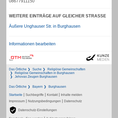
08677911150
WEITERE EINTRÄGE AUF GLEICHER STRASSE
Äußere Unghauser Str. in Burghausen
Informationen bearbeiten
Das Örtliche
Suche
Religiöse Gemeinschaften
Religiöse Gemeinschaften in Burghausen
Jehovas Zeugen Burghausen
Das Örtliche
Bayern
Burghausen
|
|
|
Startseite
Suchbegriffe
Kontakt
Inhalte melden
|
|
Impressum
Nutzungsbedingungen
Datenschutz
Datenschutz-Einstellungen