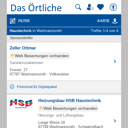
FILTER
KARTE
Haustechnik
in Wartmannsroth
Treffer 1-4 von 4
Standardtreffer
Zeller Ottmar
Web Bewertungen vorhanden
Sanitärinstallationen
Fronstr. 27
97797 Wartmannsroth - Völkersleier
Freimonat für Digitalpaket
Heizungsbau HSB Haustechnik
Web Bewertungen vorhanden
Heizungs- und Lüftungsbau
Lange Wiese 18
97799 Wartmannsroth - Schwärzelbach