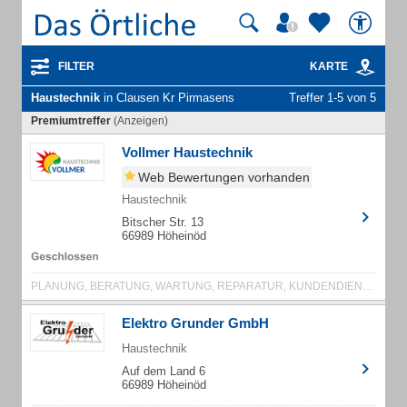
FILTER
KARTE
Haustechnik
in Clausen Kr Pirmasens
Treffer 1-5 von 5
Premiumtreffer
(Anzeigen)
Vollmer Haustechnik
Web Bewertungen vorhanden
Haustechnik
Bitscher Str. 13
66989 Höheinöd
PLANUNG, BERATUNG, WARTUNG, REPARATUR, KUNDENDIENST.
Elektro Grunder GmbH
Haustechnik
Auf dem Land 6
66989 Höheinöd