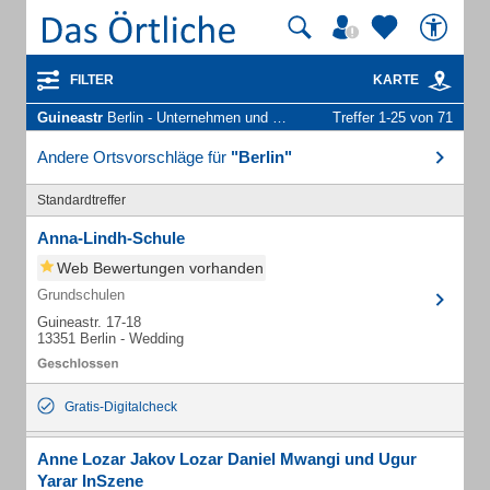
FILTER
KARTE
Guineastr
Berlin - Unternehmen und Personen
Treffer 1-25 von 71
Andere Ortsvorschläge für
"Berlin"
Standardtreffer
Anna-Lindh-Schule
Web Bewertungen vorhanden
Grundschulen
Guineastr. 17-18
13351 Berlin - Wedding
Gratis-Digitalcheck
Anne Lozar Jakov Lozar Daniel Mwangi und Ugur
Yarar InSzene