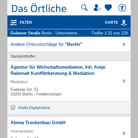
FILTER
KARTE
Gubener Straße
Berlin - Unternehmen und Personen
Treffer 1-25 von 129
Andere Ortsvorschläge für
"Berlin"
Standardtreffer
Agentur für Wirtschaftsmediation, Inh. Antje
Rabenalt Konfliktberatung & Mediation
Mediation
Gubener Str. 51
10243 Berlin - Friedrichshain
Gratis-Digitalcheck
Alema Trockenbau GmbH
Innenausbau