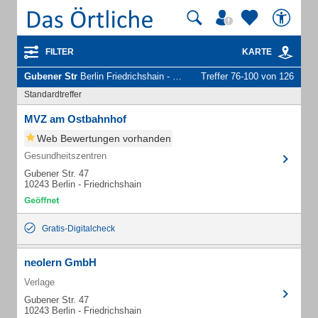
FILTER
KARTE
Gubener Str
Berlin Friedrichshain - Unternehmen und Personen
Treffer 76-100 von 126
Standardtreffer
MVZ am Ostbahnhof
Web Bewertungen vorhanden
Gesundheitszentren
Gubener Str. 47
10243 Berlin - Friedrichshain
Gratis-Digitalcheck
neolern GmbH
Verlage
Gubener Str. 47
10243 Berlin - Friedrichshain