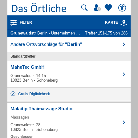
FILTER
KARTE
Grunewaldstr
Berlin - Unternehmen und Personen
Treffer 151-175 von 286
Andere Ortsvorschläge für
"Berlin"
Standardtreffer
MaheTec GmbH
Grunewaldstr. 14-15
10823 Berlin - Schöneberg
Gratis-Digitalcheck
Malaitip Thaimassage Studio
Massagen
Grunewaldstr. 28
10823 Berlin - Schöneberg