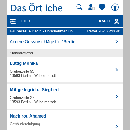
FILTER
KARTE
Gruberzeile
Berlin - Unternehmen und Personen
Treffer 26-48 von 48
Andere Ortsvorschläge für
"Berlin"
Standardtreffer
Luttig Monika
Gruberzeile 95
13593 Berlin - Wilhelmstadt
Mittge Ingrid u. Siegbert
Gruberzeile 27
13593 Berlin - Wilhelmstadt
Nachirou Ahamed
Gebäudereinigung