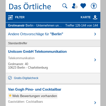
FILTER
KARTE
Grolmanstr
Berlin - Unternehmen und Personen
Treffer 126-144 von 144
Andere Ortsvorschläge für
"Berlin"
Standardtreffer
Unitcom GmbH Telekommunikation
Telekommunikation
Grolmanstr. 40
10623 Berlin - Charlottenburg
Gratis-Digitalcheck
Van Gogh Pino- und Cocktailbar
Web Bewertungen vorhanden
Gaststätten: Cocktailbars