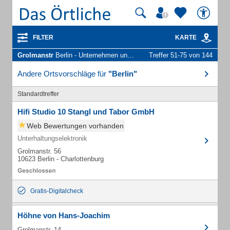
FILTER
KARTE
Grolmanstr
Berlin - Unternehmen und Personen
Treffer 51-75 von 144
Andere Ortsvorschläge für
"Berlin"
Standardtreffer
Hifi Studio 10 Stangl und Tabor GmbH
Web Bewertungen vorhanden
Unterhaltungselektronik
Grolmanstr. 56
10623 Berlin - Charlottenburg
Gratis-Digitalcheck
Höhne von Hans-Joachim
Grolmanstr. 14