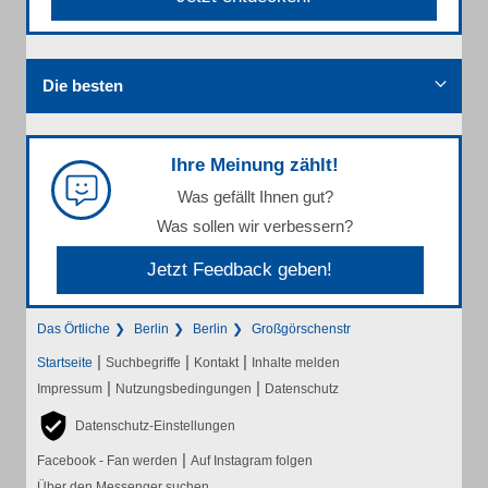
Die besten
Ihre Meinung zählt!
Was gefällt Ihnen gut?
Was sollen wir verbessern?
Jetzt Feedback geben!
Das Örtliche
Berlin
Berlin
Großgörschenstr
|
|
|
Startseite
Suchbegriffe
Kontakt
Inhalte melden
|
|
Impressum
Nutzungsbedingungen
Datenschutz
Datenschutz-Einstellungen
|
Facebook - Fan werden
Auf Instagram folgen
Über den Messenger suchen