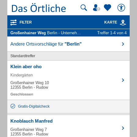
FILTER
KARTE
Großenhainer Weg
Berlin - Unternehmen und Personen
Treffer 1-4 von 4
Andere Ortsvorschläge für
"Berlin"
Standardtreffer
Klein aber oho
Kindergärten
Großenhainer Weg 10
12355 Berlin - Rudow
Gratis-Digitalcheck
Knoblauch Manfred
Großenhainer Weg 7
12355 Berlin - Rudow